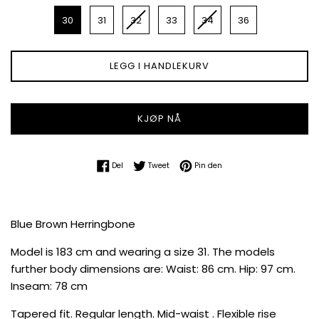
Title
30
31
32
33
34
36
LEGG I HANDLEKURV
KJØP NÅ
Del på Facebook
Tweet på Twitter
Pin på Pinterest
Del
Tweet
Pin den
Blue Brown Herringbone
Model is 183 cm and wearing a size 31. The models
further body dimensions are: Waist: 86 cm. Hip: 97 cm.
Inseam: 78 cm
Tapered fit. Regular length. Mid-waist . Flexible rise