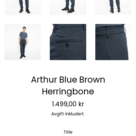
Arthur Blue Brown
Herringbone
Vanlig
1.499,00 kr
pris
Avgift inkludert.
Title