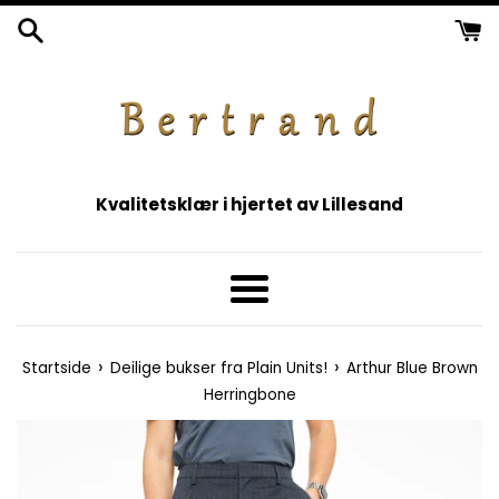
Gå
videre
til
innholdet
Kvalitetsklær i hjertet av Lillesand
Meny
›
›
Startside
Deilige bukser fra Plain Units!
Arthur Blue Brown
Herringbone