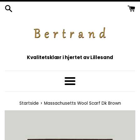
Gå
videre
til
innholdet
Kvalitetsklær i hjertet av Lillesand
Meny
›
Startside
Massachusetts Wool Scarf Dk Brown