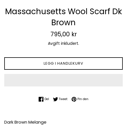
Massachusetts Wool Scarf Dk
Brown
Vanlig
795,00 kr
pris
Avgift inkludert.
LEGG I HANDLEKURV
Del på Facebook
Tweet på Twitter
Pin på Pinterest
Del
Tweet
Pin den
Dark Brown Melange