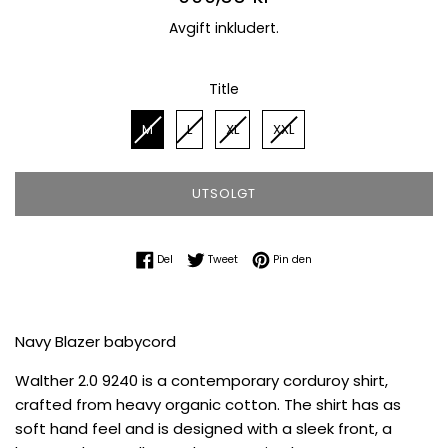
pris
Avgift inkludert.
Title
Title
M
L
XL
XXL
UTSOLGT
Del på Facebook
Tweet på Twitter
Pin på Pinterest
Del
Tweet
Pin den
Navy Blazer babycord
Walther 2.0 9240 is a contemporary corduroy shirt,
crafted from heavy organic cotton. The shirt has as
soft hand feel and is designed with a sleek front, a