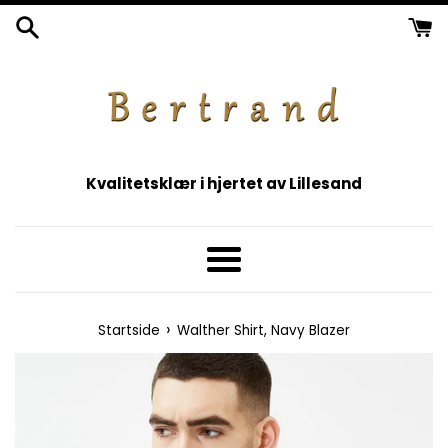
Gå
videre
til
innholdet
Kvalitetsklær i hjertet av Lillesand
Meny
›
Startside
Walther Shirt, Navy Blazer